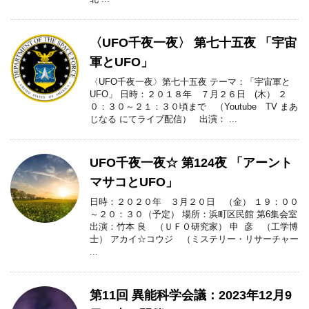
〈UFO千夜一夜〉 第七十五夜 「宇宙
軍とUFO」
〈UFO千夜一夜〉第七十五夜 テーマ：「宇宙軍と
UFO」 日時：２０１８年 ７月２６日 (木） ２
０：３０～２１：３０頃まで （Youtube TV まあ
じなる にてライブ配信） 出演： ...
UFO千夜一夜☆ 第124夜 「アーント
マサコとUFO」
日時：２０２０年 ３月２０日 （金） １９：００
～２０：３０（予定） 場所：浜町区民館 第6集会室
出演：竹本 良 （ＵＦＯ研究家） 申 彦 （工学博
士） アカイ☆コウジ （ミステリー・リサーチャー
...
第11回 異能科学会議：2023年12月9