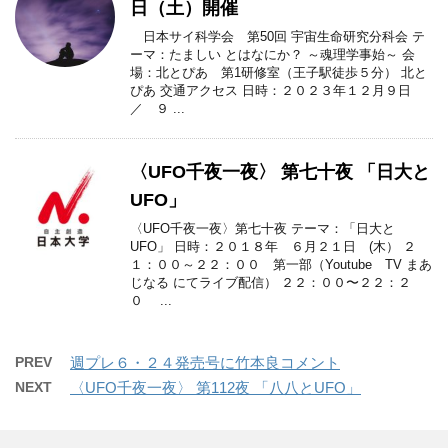
日（土）開催
日本サイ科学会 第50回 宇宙生命研究分科会 テ
ーマ：たましい とはなにか？ ～魂理学事始～ 会
場：北とぴあ 第1研修室（王子駅徒歩５分） 北と
ぴあ 交通アクセス 日時：２０２３年１２月９日
／ ９ ...
〈UFO千夜一夜〉 第七十夜 「日大と
UFO」
〈UFO千夜一夜〉第七十夜 テーマ：「日大と
UFO」 日時：２０１８年 ６月２１日 (木） ２
１：００～２２：００ 第一部（Youtube TV まあ
じなる にてライブ配信） ２２：００〜２２：２
０ ...
PREV
週プレ６・２４発売号に竹本良コメント
NEXT
〈UFO千夜一夜〉 第112夜 「八八とUFO」