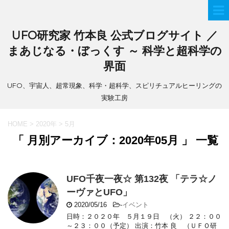
UFO研究家 竹本良 公式ブログサイト ／
まあじなる・ぼっくす ～ 科学と超科学の
界面
UFO、宇宙人、超常現象、科学・超科学、スピリチュアルヒーリングの
実験工房
HOME
>
2020年
>
5月
「 月別アーカイブ：2020年05月 」 一覧
UFO千夜一夜☆ 第132夜 「テラ☆ノ
ーヴァとUFO」
2020/05/16
-
イベント
日時：２０２０年 ５月１９日 （火） ２２：００
～２３：００（予定） 出演：竹本 良 （ＵＦＯ研