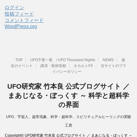
ログイン
投稿フィード
コメントフィード
WordPress.org
TOP
UFO千夜一夜 / UFO Thousand Nights
NEWS
過
去のイベント
講演・取材依頼
オカルトFX
当サイトのプラ
イバシーポリシー
UFO研究家 竹本良 公式ブログサイト ／
まあじなる・ぼっくす ～ 科学と超科学
の界面
UFO、宇宙人、超常現象、科学・超科学、スピリチュアルヒーリングの実験
工房
Copyright© UFO研究家 竹本良 公式ブログサイト ／ まあじなる・ぼっくす ～