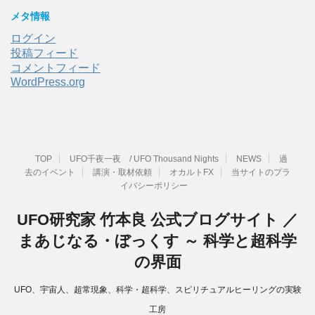
メタ情報
ログイン
投稿フィード
コメントフィード
WordPress.org
TOP
UFO千夜一夜 / UFO Thousand Nights
NEWS
過
去のイベント
講演・取材依頼
オカルトFX
当サイトのプラ
イバシーポリシー
UFO研究家 竹本良 公式ブログサイト ／
まあじなる・ぼっくす ～ 科学と超科学
の界面
UFO、宇宙人、超常現象、科学・超科学、スピリチュアルヒーリングの実験
工房