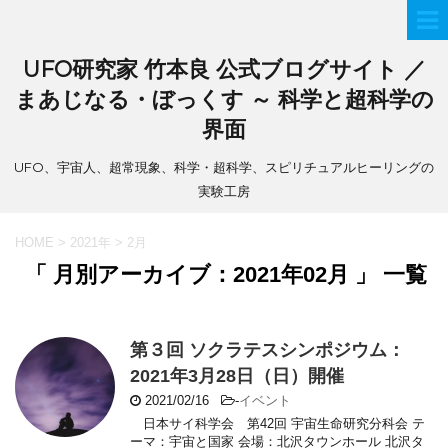
UFO研究家 竹本良 公式ブログサイト ／
まあじなる・ぼっくす ～ 科学と超科学の
界面
UFO、宇宙人、超常現象、科学・超科学、スピリチュアルヒーリングの
実験工房
HOME
>
2021年
>
2月
「 月別アーカイブ：2021年02月 」 一覧
第３回 ソクラテスシンポジウム：
2021年3月28日（日）開催
2021/02/16
-
イベント
日本サイ科学会 第42回 宇宙生命研究分科会 テ
ーマ：宇宙と国家 会場：北沢タウンホール 北沢タ