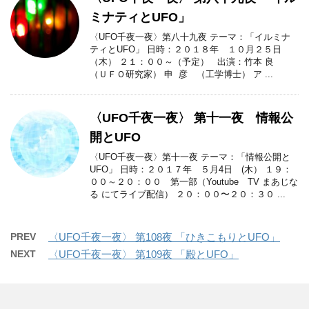
ミナティとUFO」
〈UFO千夜一夜〉第八十九夜 テーマ：「イルミナ
ティとUFO」 日時：２０１８年 １０月２５日
（木） ２１：００～（予定） 出演：竹本 良
（ＵＦＯ研究家） 申 彦 （工学博士） ア ...
〈UFO千夜一夜〉 第十一夜 情報公
開とUFO
〈UFO千夜一夜〉第十一夜 テーマ：「情報公開と
UFO」 日時：２０１７年 ５月4日 (木） １９：
００～２０：００ 第一部（Youtube TV まあじな
る にてライブ配信） ２０：００〜２０：３０ ...
PREV
〈UFO千夜一夜〉 第108夜 「ひきこもりとUFO」
NEXT
〈UFO千夜一夜〉 第109夜 「殿とUFO」