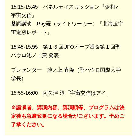
15:15-15:45 パネルディスカッション『令和と
宇宙交信』
基調講演 Ray羅（ライトワーカー）『北海道宇
宙遺跡レポート』
15:45-15:55 第１３回UFOオーブ賞＆第１回聖
パウロ池ノ上賞 発表
プレゼンター 池ノ上 直隆（聖パウロ国際大学
学長）
15:55-16:00 阿久津 淳「宇宙交信はアイ」
※講演者、講演内容、講演順等、プログラムは決
定後も急遽変更になる場合がございます。予めご
了承ください。