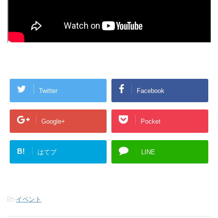
Twitter
Facebook
Google+
Pocket
B!
はてブ
LINE
-
イベント