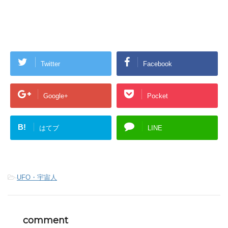
Twitter
Facebook
Google+
Pocket
B!
はてブ
LINE
-
UFO・宇宙人
comment