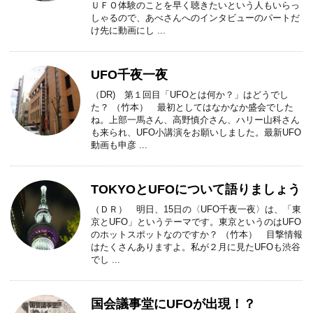
ＵＦＯ体験のことを早く聴きたいという人もいらっ
しゃるので、あべさんへのインタビューのパートだ
け先に動画にし ...
UFO千夜一夜
（DR) 第１回目「UFOとは何か？」はどうでし
た？ （竹本） 最初としてはなかなか盛会でした
ね。上部一馬さん、高野慎介さん、ハリー山科さん
も来られ、UFO小講演をお願いしました。最新UFO
動画も申彦 ...
TOKYOとUFOについて語りましょう
（ＤＲ） 明日、15日の〈UFO千夜一夜〉は、「東
京とUFO」というテーマです。東京というのはUFO
のホットスポットなのですか？ （竹本） 目撃情報
はたくさんありますよ。私が２月に見たUFOも渋谷
でし ...
国会議事堂にUFOが出現！？