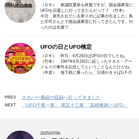
（ＤＲ） 衆議院選挙も終盤ですが、国会議事堂に
UFOを召還しに行ってきたんだって？ （竹本）
今日、発売されている東スポに記事が出ました。私
と庄司さんとで国会議事堂に行ってきたんです。行
ったのは先週で ...
UFOの日とUFO検定
（ＤＲ） 昨日、6月24日はUFOの日でしたね。
（竹本） 1947年6月24日に起こったケネス・アー
ノルドの事件を記念してということなんだけどね。
（申彦） 地下鉄に乗ったら、日清やきそばU.F.O
...
PREV
スカパー番組の収録へ行ってきました
NEXT
〈UFO千夜一夜〉 第五十三夜 「高校教師とUFO」
2025/07/06