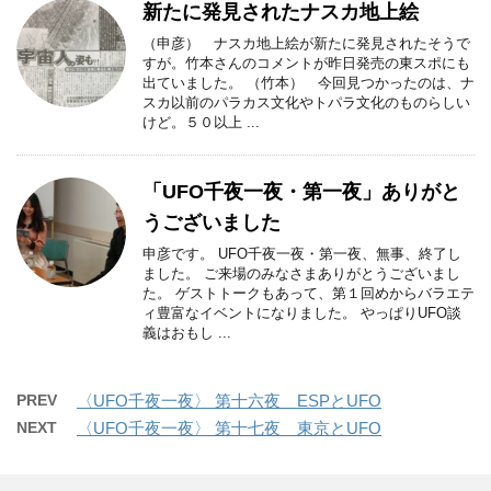
新たに発見されたナスカ地上絵
（申彦） ナスカ地上絵が新たに発見されたそうで
すが。竹本さんのコメントが昨日発売の東スポにも
出ていました。 （竹本） 今回見つかったのは、ナ
スカ以前のパラカス文化やトパラ文化のものらしい
けど。５０以上 ...
「UFO千夜一夜・第一夜」ありがと
うございました
申彦です。 UFO千夜一夜・第一夜、無事、終了し
ました。 ご来場のみなさまありがとうございまし
た。 ゲストトークもあって、第１回めからバラエテ
ィ豊富なイベントになりました。 やっぱりUFO談
義はおもし ...
PREV
〈UFO千夜一夜〉 第十六夜 ESPとUFO
NEXT
〈UFO千夜一夜〉 第十七夜 東京とUFO