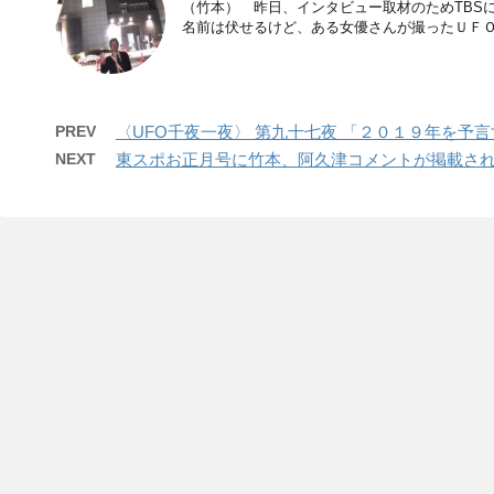
（竹本） 昨日、インタビュー取材のためTBS
名前は伏せるけど、ある女優さんが撮ったＵＦＯを
PREV
〈UFO千夜一夜〉 第九十七夜 「２０１９年を予
NEXT
東スポお正月号に竹本、阿久津コメントが掲載さ