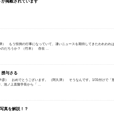
トが掲載されています
阿久津） もう恒例の行事になっていて、凄いニュースを期待してきたわれわれ
だろうか？ （竹本） 存在 ...
、授与さる
申彦） おめでとうございます。 （阿久津） そうなんです。1/31付けで「
、池ノ上直隆学長から「 ...
FO写真を解説！？