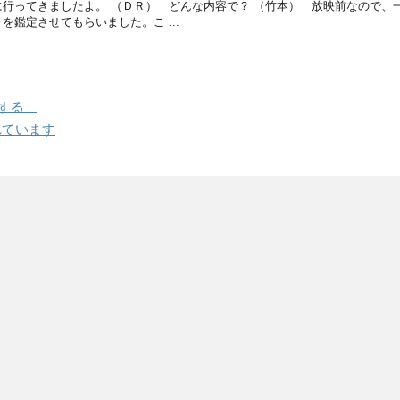
に行ってきましたよ。 （ＤＲ） どんな内容で？ （竹本） 放映前なので、
鑑定させてもらいました。こ ...
言する」
れています