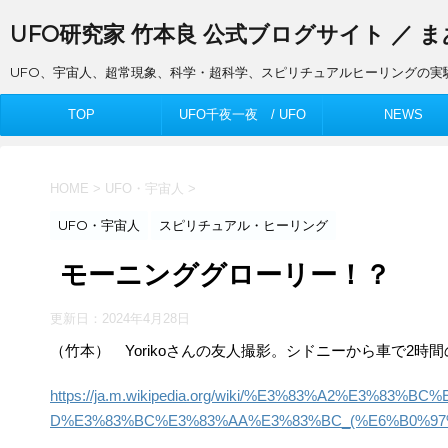
UFO研究家 竹本良 公式ブログサイト ／ 
UFO、宇宙人、超常現象、科学・超科学、スピリチュアルヒーリングの実
TOP
UFO千夜一夜 / UFO
NEWS
Thousand Nights
HOME
>
UFO・宇宙人
>
UFO・宇宙人
スピリチュアル・ヒーリング
モーニンググローリー！？
更新日：
2024年4月28日
（竹本） Yorikoさんの友人撮影。シドニーから車で2
https://ja.m.wikipedia.org/wiki/%E3%83%A2%E3
D%E3%83%BC%E3%83%AA%E3%83%BC_(%E6%B0%97