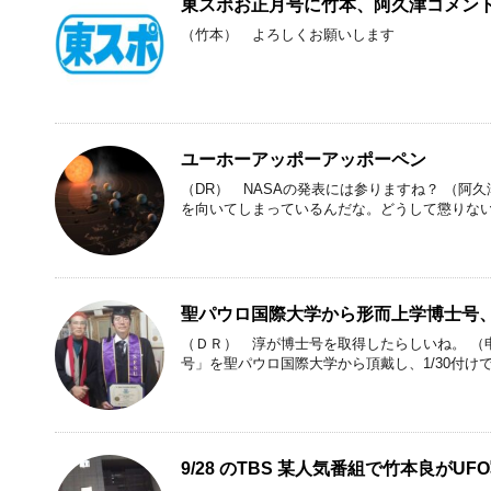
東スポお正月号に竹本、阿久津コメン
（竹本） よろしくお願いします
ユーホーアッポーアッポーペン
（DR） NASAの発表には参りますね？ （
を向いてしまっているんだな。どうして懲りないの
聖パウロ国際大学から形而上学博士号
（ＤＲ） 淳が博士号を取得したらしいね。 （
号」を聖パウロ国際大学から頂戴し、1/30付けで
9/28 のTBS 某人気番組で竹本良がU