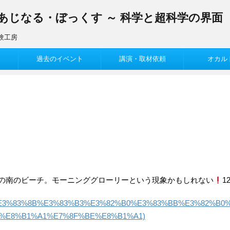
まあじなる・ぼっくす ～ 科学と超科学の界面
験工房
過去のイベント
講演・取材依頼
オカル
時間の南のビーチ。モーニンググローリーという現象かもしれない
1
%83%BC%E3%83%8B%E3%83%B3%E3%82%B0%E3%83%BB%E3%82%B
%E8%B1%A1%E7%8F%BE%E8%B1%A1)