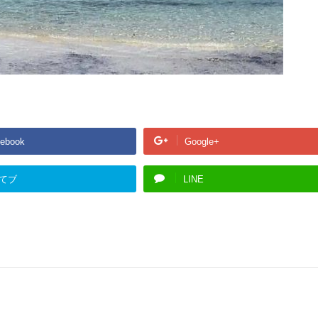
ebook
Google+
てブ
LINE