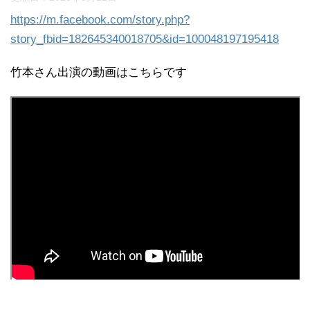
https://m.facebook.com/story.php?
story_fbid=182645340018705&id=100048197195418
竹本さん出演の動画はこちらです