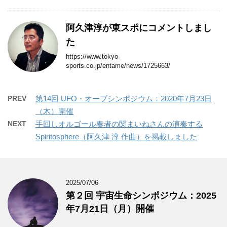
阿久津淳が東スポにコメントしまし
た
https://www.tokyo-
sports.co.jp/entame/news/1725663/
PREV
第14回 UFO・オーブシンポジウム：2020年7月23日
（木）開催
NEXT
手回しオルゴール奏者の関まいねさんの演奏する
Spiritosphere（阿久津 淳 作曲）を掲載しました
2025/07/06
第２回 宇宙生命シンポジウム：2025
年7月21日（月）開催