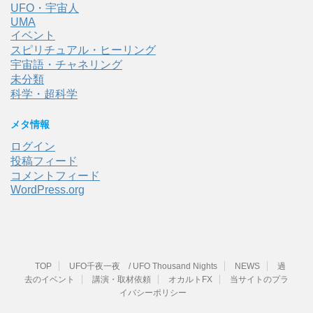
UFO・宇宙人
UMA
イベント
スピリチュアル・ヒーリング
宇宙語・チャネリング
未分類
科学・超科学
メタ情報
ログイン
投稿フィード
コメントフィード
WordPress.org
TOP
UFO千夜一夜 / UFO Thousand Nights
NEWS
過
去のイベント
講演・取材依頼
オカルトFX
当サイトのプラ
イバシーポリシー