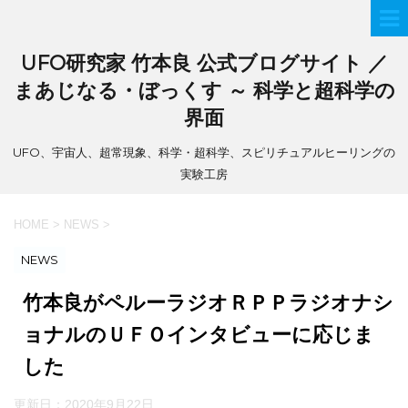
UFO研究家 竹本良 公式ブログサイト ／
まあじなる・ぼっくす ～ 科学と超科学の
界面
UFO、宇宙人、超常現象、科学・超科学、スピリチュアルヒーリングの
実験工房
HOME
>
NEWS
>
NEWS
竹本良がペルーラジオＲＰＰラジオナシ
ョナルのＵＦＯインタビューに応じま
した
更新日：
2020年9月22日