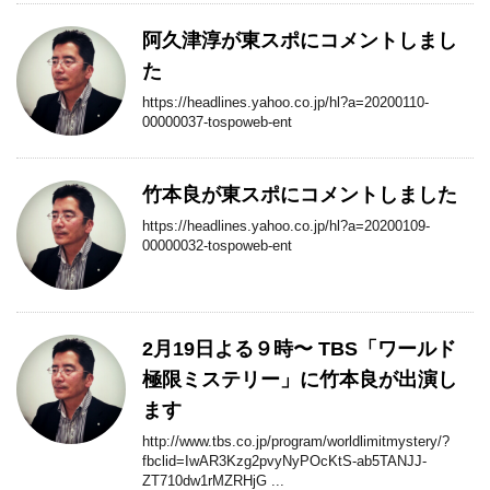
阿久津淳が東スポにコメントしまし
た
https://headlines.yahoo.co.jp/hl?a=20200110-
00000037-tospoweb-ent
竹本良が東スポにコメントしました
https://headlines.yahoo.co.jp/hl?a=20200109-
00000032-tospoweb-ent
2月19日よる９時〜 TBS「ワールド
極限ミステリー」に竹本良が出演し
ます
http://www.tbs.co.jp/program/worldlimitmystery/?
fbclid=IwAR3Kzg2pvyNyPOcKtS-ab5TANJJ-
ZT710dw1rMZRHjG ...