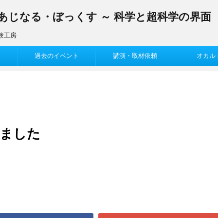
まあじなる・ぼっくす ～ 科学と超科学の界面
験工房
過去のイベント
講演・取材依頼
オカル
ました