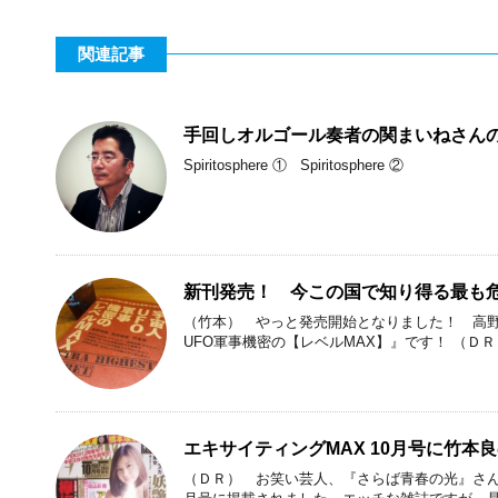
関連記事
手回しオルゴール奏者の関まいねさんの演奏
Spiritosphere ① Spiritosphere ②
新刊発売！ 今この国で知り得る最も危
（竹本） やっと発売開始となりました！ 高野
UFO軍事機密の【レベルMAX】』です！ （ＤＲ）
エキサイティングMAX 10月号に竹本
（ＤＲ） お笑い芸人、『さらば青春の光』さんの連