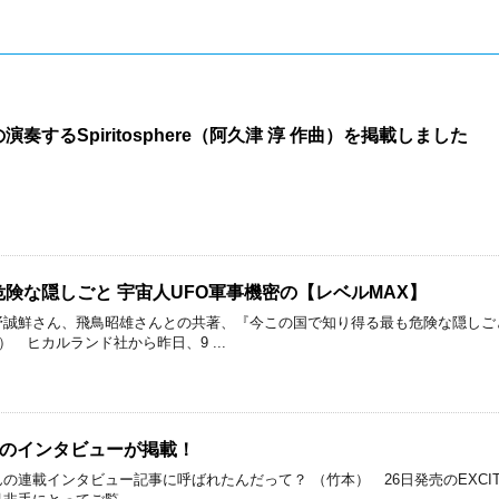
するSpiritosphere（阿久津 淳 作曲）を掲載しました
険な隠しごと 宇宙人UFO軍事機密の【レベルMAX】
誠鮮さん、飛鳥昭雄さんとの共著、『今この国で知り得る最も危険な隠しご
 ヒカルランド社から昨日、9 ...
良のインタビューが掲載！
載インタビュー記事に呼ばれたんだって？ （竹本） 26日発売のEXCITING