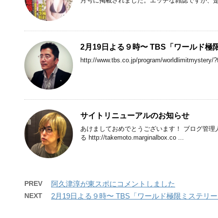
月号に掲載されました。エッチな雑誌ですが、是非
2月19日よる９時〜 TBS「ワールド
http://www.tbs.co.jp/program/worldlimitmyst
サイトリニューアルのお知らせ
あけましておめでとうございます！ ブログ管理人
る http://takemoto.marginalbox.co ...
PREV
阿久津淳が東スポにコメントしました
NEXT
2月19日よる９時〜 TBS「ワールド極限ミステリ