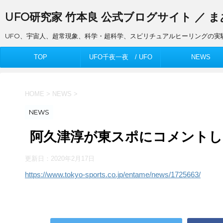
UFO研究家 竹本良 公式ブログサイト ／ 
UFO、宇宙人、超常現象、科学・超科学、スピリチュアルヒーリングの実
TOP
UFO千夜一夜 / UFO
NEWS
Thousand Nights
HOME
>
NEWS
>
NEWS
阿久津淳が東スポにコメントし
更新日：
2020年2月17日
https://www.tokyo-sports.co.jp/entame/news/1725663/