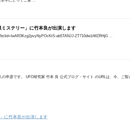
手にとってご覧 ...
極限ミステリー」に竹本良が出演します
ery/?fbclid=IwAR3Kzg2pvyNyPOcKtS-ab5TANJJ-ZT710dw1rMZRHjG ...
の申彦です。 UFO研究家 竹本 良 公式ブログ・サイト のURLは、今、ご
ー」に竹本良が出演します