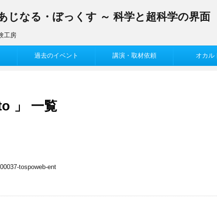
まあじなる・ぼっくす ～ 科学と超科学の界面
験工房
過去のイベント
講演・取材依頼
オカル
o 」 一覧
000037-tospoweb-ent